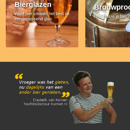
Bierglazen
Brouwpro
Want bier smaakt het best uit
Hoe brouw je bier?
een bijpassend glas