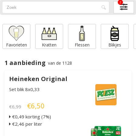
2
Favorieten
Kratten
Flessen
Blikjes
1 aanbieding
van de 1128
Heineken Original
Set blik 8x0,33
€6,50
€6,99
€0,49 korting (7%)
€2,46 per liter