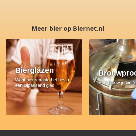
Meer bier op Biernet.nl
Bierglazen
Brouwpro
Want bier smaakt het best uit
Hoe brouw je bier?
een bijpassend glas