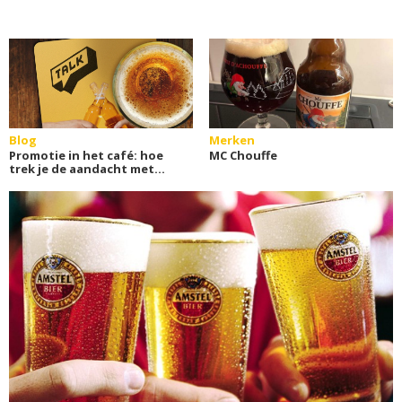
Blog
Merken
Promotie in het café: hoe
MC Chouffe
trek je de aandacht met
bieritems?