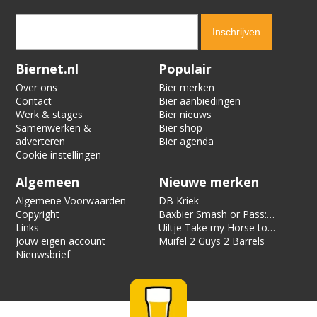
Verification code:
4825
Biernet.nl
Populair
Over ons
Bier merken
Contact
Bier aanbiedingen
Werk & stages
Bier nieuws
Samenwerken &
Bier shop
adverteren
Bier agenda
Cookie instellingen
Algemeen
Nieuwe merken
Algemene Voorwaarden
DB Kriek
Copyright
Baxbier Smash or Pass:
Links
Strata
Uiltje Take my Horse to
Jouw eigen account
the Hotel Room
Muifel 2 Guys 2 Barrels
Nieuwsbrief