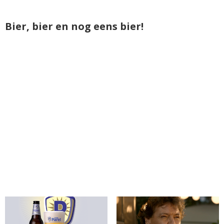
Bier, bier en nog eens bier!