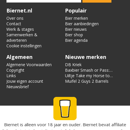
Verification code:
5360
Biernet.nl
Populair
Over ons
Bier merken
Contact
Bier aanbiedingen
Werk & stages
Bier nieuws
Samenwerken &
Bier shop
adverteren
Bier agenda
Cookie instellingen
Algemeen
Nieuwe merken
Algemene Voorwaarden
DB Kriek
Copyright
Baxbier Smash or Pass:
Links
Strata
Uiltje Take my Horse to
Jouw eigen account
the Hotel Room
Muifel 2 Guys 2 Barrels
Nieuwsbrief
Biernet is alleen voor 18 jaar en ouder. Biernet bevat affiliate