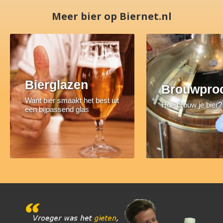
Meer bier op Biernet.nl
Bierglazen
Brouwpro
Want bier smaakt het best uit
Hoe brouw je bier?
een bijpassend glas