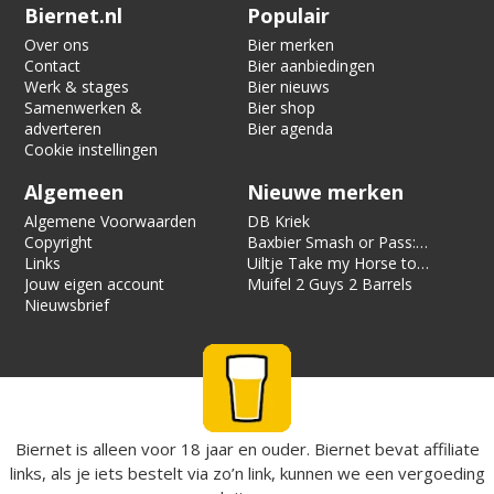
Verification code:
1803
Biernet.nl
Populair
Over ons
Bier merken
Contact
Bier aanbiedingen
Werk & stages
Bier nieuws
Samenwerken &
Bier shop
adverteren
Bier agenda
Cookie instellingen
Algemeen
Nieuwe merken
Algemene Voorwaarden
DB Kriek
Copyright
Baxbier Smash or Pass:
Links
Strata
Uiltje Take my Horse to
Jouw eigen account
the Hotel Room
Muifel 2 Guys 2 Barrels
Nieuwsbrief
Biernet is alleen voor 18 jaar en ouder. Biernet bevat affiliate
links, als je iets bestelt via zo’n link, kunnen we een vergoeding