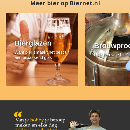
Meer bier op Biernet.nl
Bierglazen
Brouwpro
Want bier smaakt het best uit
Hoe brouw je bier?
een bijpassend glas