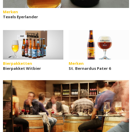
Merken
Texels Eyerlander
Bierpakketten
Merken
Bierpakket Witbier
St. Bernardus Pater 6