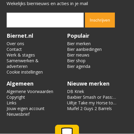
Wekelijks biernieuws en acties in je mail
Verification code:
1655
Biernet.nl
Populair
Over ons
Bier merken
Contact
Bier aanbiedingen
Werk & stages
Bier nieuws
Samenwerken &
Bier shop
adverteren
Bier agenda
Cookie instellingen
Algemeen
Nieuwe merken
Algemene Voorwaarden
DB Kriek
Copyright
Baxbier Smash or Pass:
Links
Strata
Uiltje Take my Horse to
Jouw eigen account
the Hotel Room
Muifel 2 Guys 2 Barrels
Nieuwsbrief