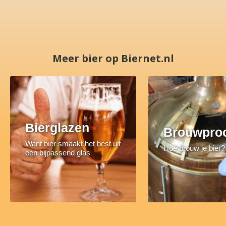
Meer bier op Biernet.nl
Bierglazen
Brouwpro
Want bier smaakt het best uit
Hoe brouw je bier?
een bijpassend glas