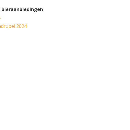
n bieraanbiedingen
4
adrupel 2024