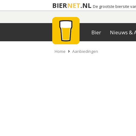
BIER
NET
.NL
De grootste biersite v
Bier
Nieuws & A
Home
Aanbiedingen