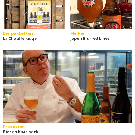
Bierpakketten
Merken
La Chouffe kistje
Jopen Blurred Lines
Producten
Bier en Kaas boek