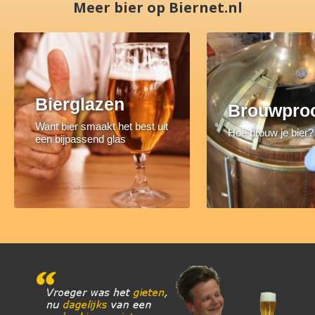
Meer bier op Biernet.nl
Bierglazen
Brouwpro
Want bier smaakt het best uit
Hoe brouw je bier?
een bijpassend glas