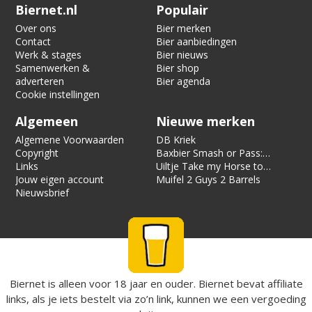
Verification code:
8325
Biernet.nl
Populair
Over ons
Bier merken
Contact
Bier aanbiedingen
Werk & stages
Bier nieuws
Samenwerken &
Bier shop
adverteren
Bier agenda
Cookie instellingen
Algemeen
Nieuwe merken
Algemene Voorwaarden
DB Kriek
Copyright
Baxbier Smash or Pass:
Links
Strata
Uiltje Take my Horse to
Jouw eigen account
the Hotel Room
Muifel 2 Guys 2 Barrels
Nieuwsbrief
Biernet is alleen voor 18 jaar en ouder. Biernet bevat affiliate
links, als je iets bestelt via zo’n link, kunnen we een vergoeding