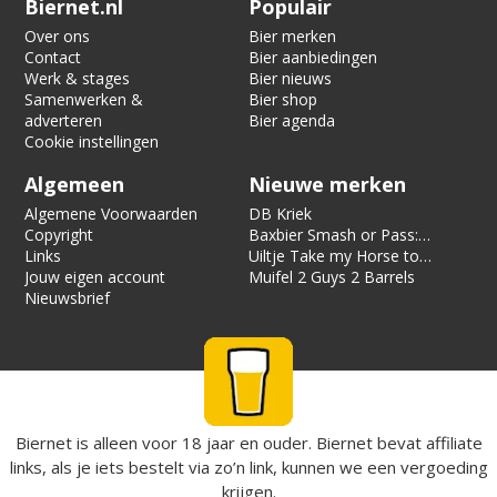
Biernet.nl
Populair
Over ons
Bier merken
Contact
Bier aanbiedingen
Werk & stages
Bier nieuws
Samenwerken &
Bier shop
adverteren
Bier agenda
Cookie instellingen
Algemeen
Nieuwe merken
Algemene Voorwaarden
DB Kriek
Copyright
Baxbier Smash or Pass:
Links
Strata
Uiltje Take my Horse to
Jouw eigen account
the Hotel Room
Muifel 2 Guys 2 Barrels
Nieuwsbrief
Biernet is alleen voor 18 jaar en ouder. Biernet bevat affiliate
links, als je iets bestelt via zo’n link, kunnen we een vergoeding
krijgen.