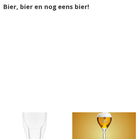
Bier, bier en nog eens bier!