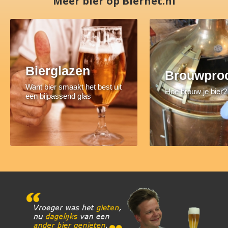
Meer bier op Biernet.nl
Bierglazen
Brouwpro
Want bier smaakt het best uit
Hoe brouw je bier?
een bijpassend glas