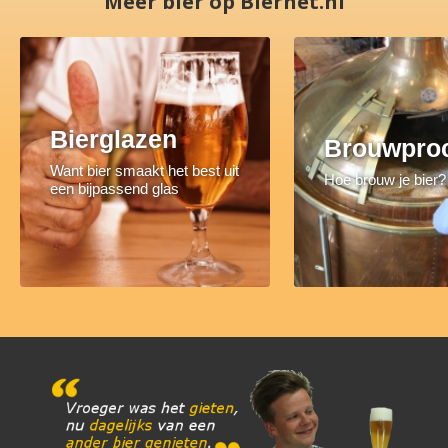
Meer bier op Biernet.nl
Bierglazen
Brouwpro
Want bier smaakt het best uit
Hoe brouw je bier?
een bijpassend glas