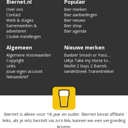
Biernet.nl
Populair
Over ons
Bier merken
Contact
Bier aanbiedingen
Werk & stages
Bier nieuws
Samenwerken &
Bier shop
adverteren
Bier agenda
Cookie instellingen
Algemeen
Nieuwe merken
Algemene Voorwaarden
Baxbier Smash or Pass:
Copyright
Strata
Uiltje Take my Horse to
Links
the Hotel Room
Muifel 2 Guys 2 Barrels
Jouw eigen account
vandeStreek Tranentrekker
Nieuwsbrief
Biernet is alleen voor 18 jaar en ouder. Biernet bevat affiliate
links, als je iets bestelt via zo’n link, kunnen we een vergoeding
krijgen.