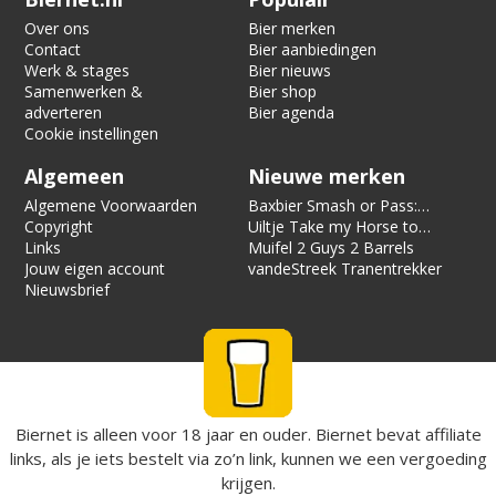
Over ons
Bier merken
Contact
Bier aanbiedingen
Werk & stages
Bier nieuws
Samenwerken &
Bier shop
adverteren
Bier agenda
Cookie instellingen
Algemeen
Nieuwe merken
Algemene Voorwaarden
Baxbier Smash or Pass:
Copyright
Strata
Uiltje Take my Horse to
Links
the Hotel Room
Muifel 2 Guys 2 Barrels
Jouw eigen account
vandeStreek Tranentrekker
Nieuwsbrief
Biernet is alleen voor 18 jaar en ouder. Biernet bevat affiliate
links, als je iets bestelt via zo’n link, kunnen we een vergoeding
krijgen.