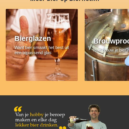
Bierglazen
Brouwpro
Want bier smaakt het best uit
Hoe brouw je bier?
een bijpassend glas