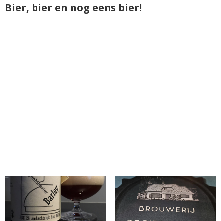
Bier, bier en nog eens bier!