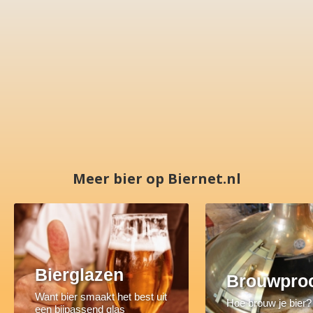
Meer bier op Biernet.nl
Bierglazen
Brouwpro
Want bier smaakt het best uit
Hoe brouw je bier?
een bijpassend glas