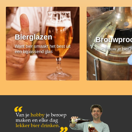
Bierglazen
Brouwpro
Want bier smaakt het best uit
Hoe brouw je bier?
een bijpassend glas