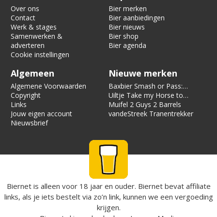
Over ons
Bier merken
Contact
Bier aanbiedingen
Werk & stages
Bier nieuws
Samenwerken &
Bier shop
adverteren
Bier agenda
Cookie instellingen
Algemeen
Nieuwe merken
Algemene Voorwaarden
Baxbier Smash or Pass:
Copyright
Strata
Uiltje Take my Horse to
Links
the Hotel Room
Muifel 2 Guys 2 Barrels
Jouw eigen account
vandeStreek Tranentrekker
Nieuwsbrief
Biernet is alleen voor 18 jaar en ouder. Biernet bevat affiliate
links, als je iets bestelt via zo’n link, kunnen we een vergoeding
krijgen.