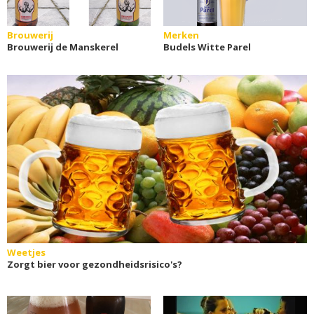
Brouwerij
Merken
Brouwerij de Manskerel
Budels Witte Parel
Weetjes
Zorgt bier voor gezondheidsrisico's?