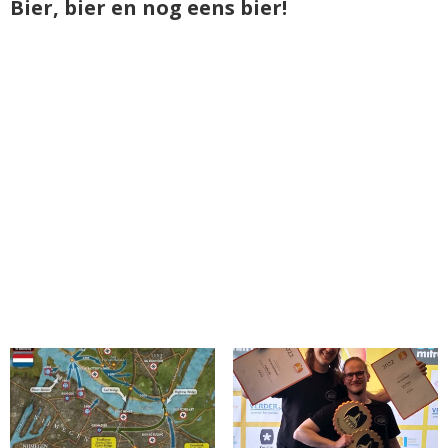
Bier, bier en nog eens bier!