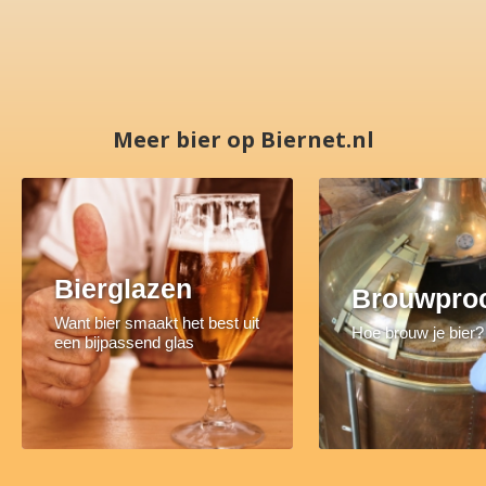
Meer bier op Biernet.nl
Bierglazen
Brouwpro
Want bier smaakt het best uit
Hoe brouw je bier?
een bijpassend glas