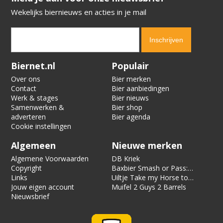
Wekelijks biernieuws en acties in je mail
Verification code:
2370
Biernet.nl
Populair
Over ons
Bier merken
Contact
Bier aanbiedingen
Werk & stages
Bier nieuws
Samenwerken &
Bier shop
adverteren
Bier agenda
Cookie instellingen
Algemeen
Nieuwe merken
Algemene Voorwaarden
DB Kriek
Copyright
Baxbier Smash or Pass:
Links
Strata
Uiltje Take my Horse to
Jouw eigen account
the Hotel Room
Muifel 2 Guys 2 Barrels
Nieuwsbrief