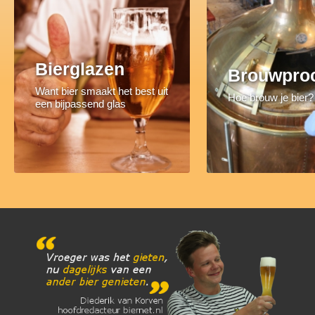
Bierglazen
Brouwpro
Want bier smaakt het best uit
Hoe brouw je bier?
een bijpassend glas