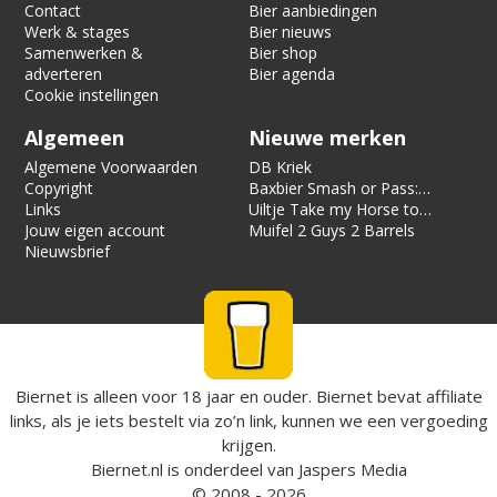
Contact
Bier aanbiedingen
Werk & stages
Bier nieuws
Samenwerken &
Bier shop
adverteren
Bier agenda
Cookie instellingen
Algemeen
Nieuwe merken
Algemene Voorwaarden
DB Kriek
Copyright
Baxbier Smash or Pass:
Links
Strata
Uiltje Take my Horse to
Jouw eigen account
the Hotel Room
Muifel 2 Guys 2 Barrels
Nieuwsbrief
Biernet is alleen voor 18 jaar en ouder. Biernet bevat affiliate
links, als je iets bestelt via zo’n link, kunnen we een vergoeding
krijgen.
Biernet.nl
is onderdeel van
Jaspers Media
© 2008 - 2026