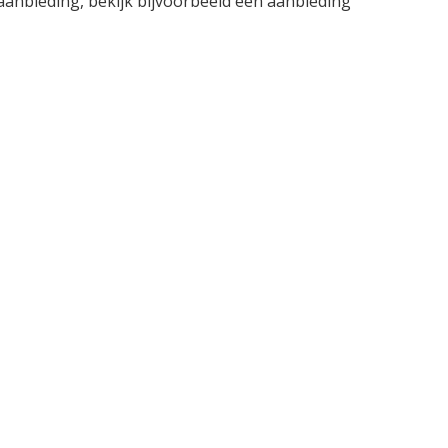
aanbieding, bekijk bijvoorbeeld een aanbieding