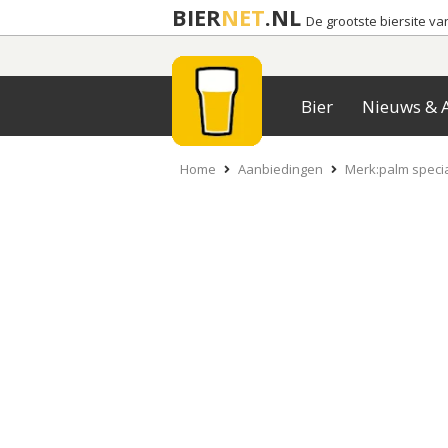
BIER
NET
.NL
De grootste biersite v
Bier
Nieuws & A
Home
Aanbiedingen
Merk:palm speci