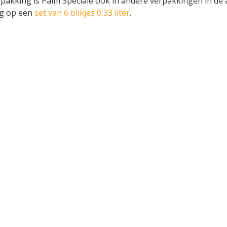
rpakking is Palm Spéciale ook in andere verpakkingen in de 
ng op een
set van 6 blikjes 0,33 liter
.