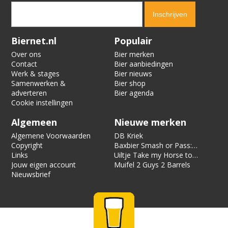
Verification code:
6696
Biernet.nl
Populair
Over ons
Bier merken
Contact
Bier aanbiedingen
Werk & stages
Bier nieuws
Samenwerken &
Bier shop
adverteren
Bier agenda
Cookie instellingen
Algemeen
Nieuwe merken
Algemene Voorwaarden
DB Kriek
Copyright
Baxbier Smash or Pass:
Links
Strata
Uiltje Take my Horse to
Jouw eigen account
the Hotel Room
Muifel 2 Guys 2 Barrels
Nieuwsbrief