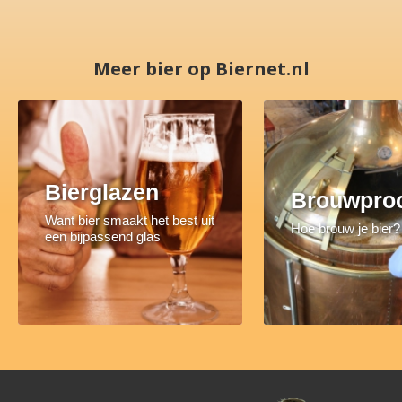
Meer bier op Biernet.nl
Bierglazen
Brouwpro
Want bier smaakt het best uit
Hoe brouw je bier?
een bijpassend glas