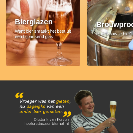
Bierglazen
Brouwpro
Want bier smaakt het best uit
Hoe brouw je bier?
een bijpassend glas