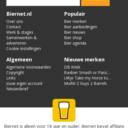
Verification code:
4986
Biernet.nl
Populair
Over ons
Bier merken
Contact
Bier aanbiedingen
Werk & stages
Bier nieuws
Samenwerken &
Bier shop
adverteren
Bier agenda
Cookie instellingen
Algemeen
Nieuwe merken
Algemene Voorwaarden
DB Kriek
Copyright
Baxbier Smash or Pass:
Links
Strata
Uiltje Take my Horse to
Jouw eigen account
the Hotel Room
Muifel 2 Guys 2 Barrels
Nieuwsbrief
Biernet is alleen voor 18 jaar en ouder. Biernet bevat affiliate