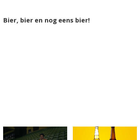
Bier, bier en nog eens bier!