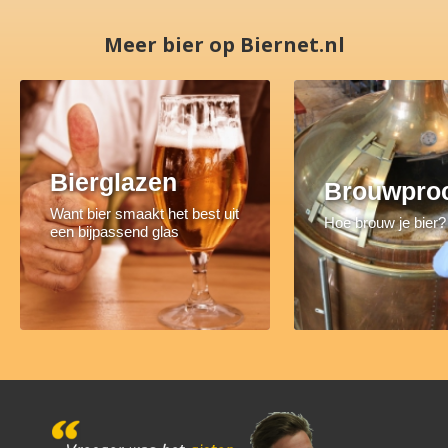
Meer bier op Biernet.nl
Bierglazen
Brouwpro
Want bier smaakt het best uit
Hoe brouw je bier?
een bijpassend glas