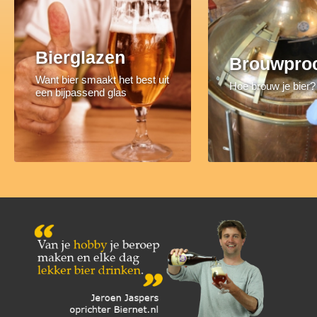
Bierglazen
Brouwpro
Want bier smaakt het best uit
Hoe brouw je bier?
een bijpassend glas