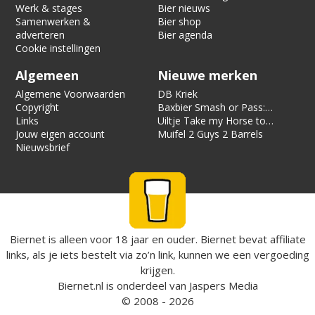
Werk & stages
Bier nieuws
Samenwerken &
Bier shop
adverteren
Bier agenda
Cookie instellingen
Algemeen
Nieuwe merken
Algemene Voorwaarden
DB Kriek
Copyright
Baxbier Smash or Pass:
Links
Strata
Uiltje Take my Horse to
Jouw eigen account
the Hotel Room
Muifel 2 Guys 2 Barrels
Nieuwsbrief
Biernet is alleen voor 18 jaar en ouder. Biernet bevat affiliate
links, als je iets bestelt via zo’n link, kunnen we een vergoeding
krijgen.
Biernet.nl
is onderdeel van
Jaspers Media
© 2008 - 2026