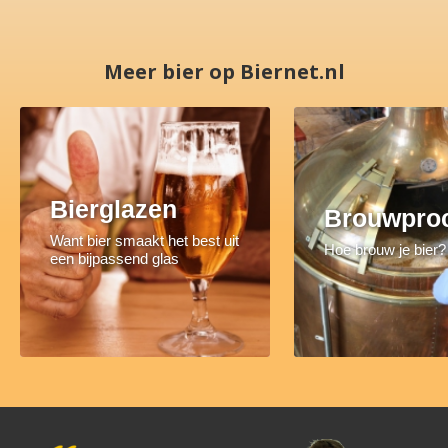
Meer bier op Biernet.nl
Bierglazen
Brouwpro
Want bier smaakt het best uit
Hoe brouw je bier?
een bijpassend glas