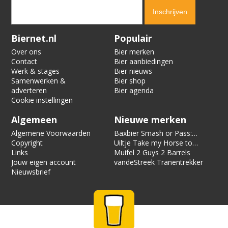
Verification code:
3682
Biernet.nl
Populair
Over ons
Bier merken
Contact
Bier aanbiedingen
Werk & stages
Bier nieuws
Samenwerken &
Bier shop
adverteren
Bier agenda
Cookie instellingen
Algemeen
Nieuwe merken
Algemene Voorwaarden
Baxbier Smash or Pass:
Copyright
Strata
Uiltje Take my Horse to
Links
the Hotel Room
Muifel 2 Guys 2 Barrels
Jouw eigen account
vandeStreek Tranentrekker
Nieuwsbrief