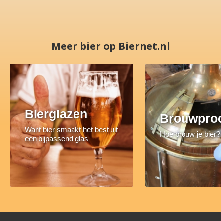
Meer bier op Biernet.nl
Bierglazen
Brouwpro
Want bier smaakt het best uit
Hoe brouw je bier?
een bijpassend glas