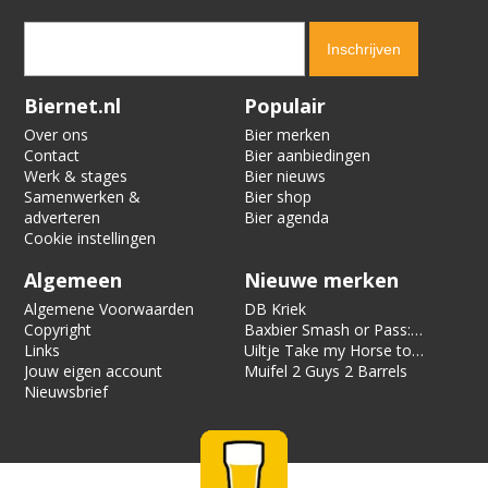
Verification code:
8128
Biernet.nl
Populair
Over ons
Bier merken
Contact
Bier aanbiedingen
Werk & stages
Bier nieuws
Samenwerken &
Bier shop
adverteren
Bier agenda
Cookie instellingen
Algemeen
Nieuwe merken
Algemene Voorwaarden
DB Kriek
Copyright
Baxbier Smash or Pass:
Links
Strata
Uiltje Take my Horse to
Jouw eigen account
the Hotel Room
Muifel 2 Guys 2 Barrels
Nieuwsbrief