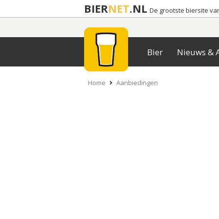
BIER
NET
.NL
De grootste biersite v
Bier
Nieuws & A
Home
Aanbiedingen