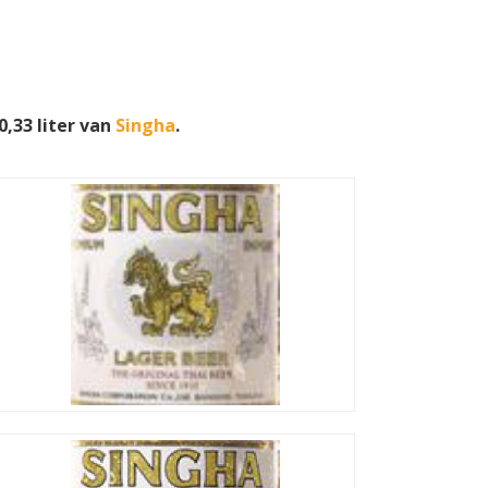
0,33 liter van
Singha
.