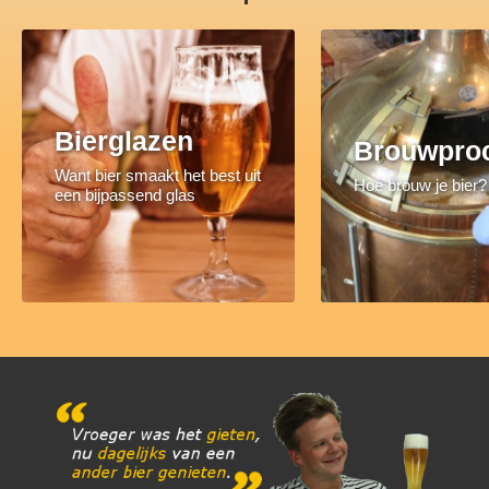
Bierglazen
Brouwpro
Want bier smaakt het best uit
Hoe brouw je bier?
een bijpassend glas