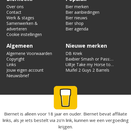
Over ons
Bier merken
Contact
Bier aanbiedingen
Werk & stages
Bier nieuws
Samenwerken &
Bier shop
adverteren
Bier agenda
Cookie instellingen
Algemeen
Nieuwe merken
Algemene Voorwaarden
DB Kriek
Copyright
Baxbier Smash or Pass:
Links
Strata
Uiltje Take my Horse to
Jouw eigen account
the Hotel Room
Muifel 2 Guys 2 Barrels
Nieuwsbrief
Biernet is alleen voor 18 jaar en ouder. Biernet bevat affiliate
links, als je iets bestelt via zo’n link, kunnen we een vergoeding
krijgen.