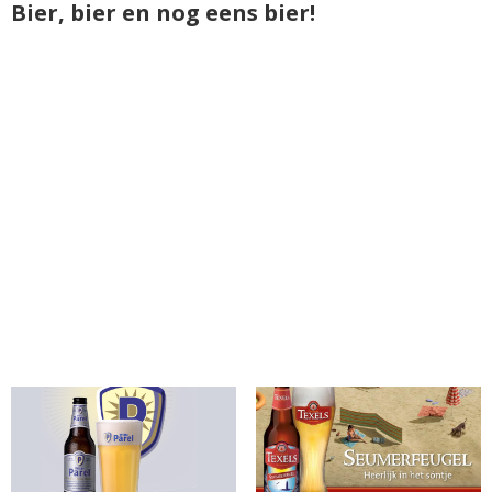
Bier, bier en nog eens bier!