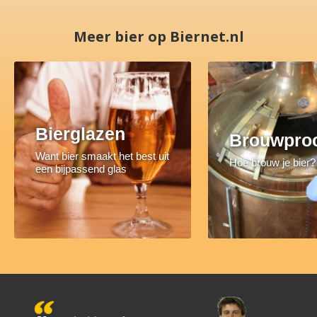
Meer bier op Biernet.nl
Bierglazen
Brouwpro
Want bier smaakt het best uit
Hoe brouw je bier?
een bijpassend glas