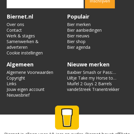
Verification code:
5996
Biernet.nl
Populair
Over ons
Bier merken
Contact
Bier aanbiedingen
Werk & stages
Bier nieuws
Samenwerken &
Bier shop
adverteren
Bier agenda
Cookie instellingen
Algemeen
Nieuwe merken
Algemene Voorwaarden
Baxbier Smash or Pass:
Copyright
Strata
Uiltje Take my Horse to
Links
the Hotel Room
Muifel 2 Guys 2 Barrels
Jouw eigen account
vandeStreek Tranentrekker
Nieuwsbrief
Biernet is alleen voor 18 jaar en ouder. Biernet bevat affiliate