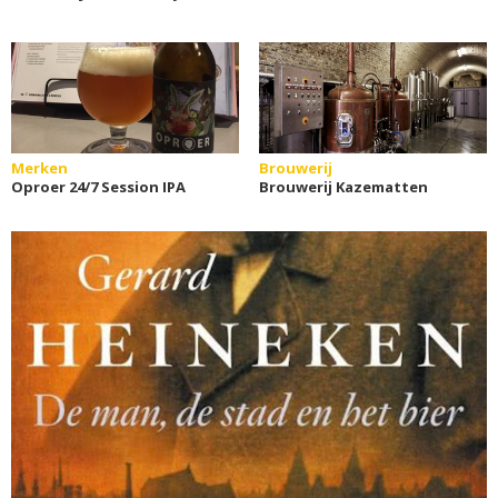
Merken
Brouwerij
Oproer 24/7 Session IPA
Brouwerij Kazematten