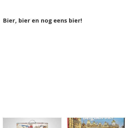
Bier, bier en nog eens bier!