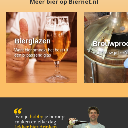
Meer bier op Biernet.nl
Bierglazen
Brouwpro
Want bier smaakt het best uit
Hoe brouw je bier?
een bijpassend glas