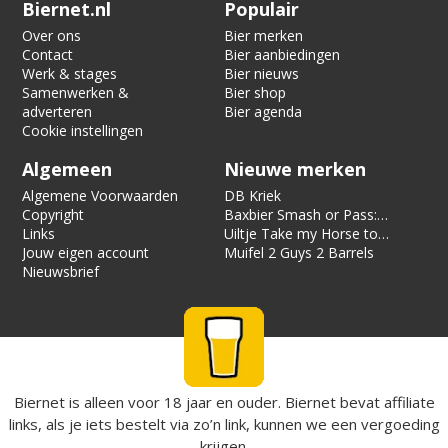
Verification code:
6265
Biernet.nl
Populair
Over ons
Bier merken
Contact
Bier aanbiedingen
Werk & stages
Bier nieuws
Samenwerken &
Bier shop
adverteren
Bier agenda
Cookie instellingen
Algemeen
Nieuwe merken
Algemene Voorwaarden
DB Kriek
Copyright
Baxbier Smash or Pass:
Links
Strata
Uiltje Take my Horse to
Jouw eigen account
the Hotel Room
Muifel 2 Guys 2 Barrels
Nieuwsbrief
Biernet is alleen voor 18 jaar en ouder. Biernet bevat affiliate
links, als je iets bestelt via zo’n link, kunnen we een vergoeding
krijgen.