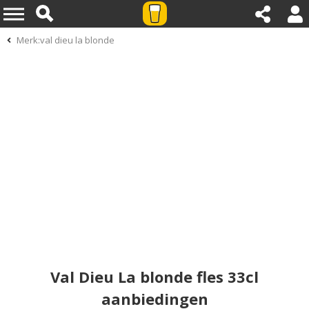
Merk:val dieu la blonde
Val Dieu La blonde fles 33cl
aanbiedingen