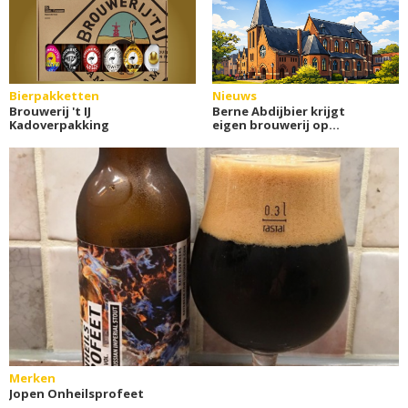
Bierpakketten
Nieuws
Brouwerij 't IJ
Berne Abdijbier krijgt
Kadoverpakking
eigen brouwerij op
abdijterrein
Merken
Jopen Onheilsprofeet