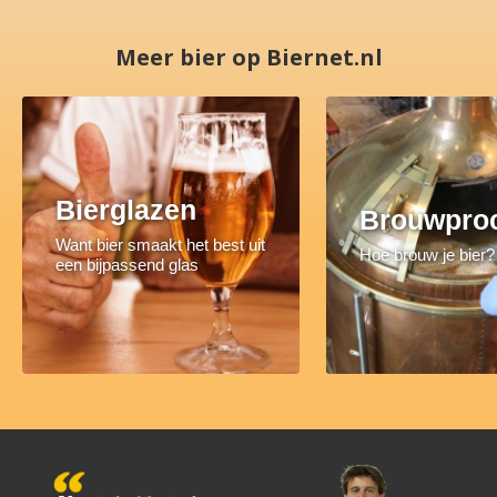
Meer bier op Biernet.nl
Bierglazen
Brouwpro
Want bier smaakt het best uit
Hoe brouw je bier?
een bijpassend glas