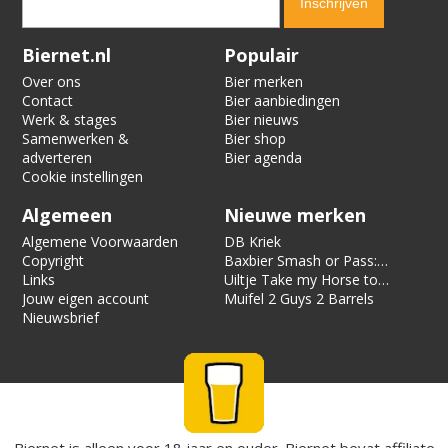
Verification code:
7417
Biernet.nl
Populair
Over ons
Bier merken
Contact
Bier aanbiedingen
Werk & stages
Bier nieuws
Samenwerken &
Bier shop
adverteren
Bier agenda
Cookie instellingen
Algemeen
Nieuwe merken
Algemene Voorwaarden
DB Kriek
Copyright
Baxbier Smash or Pass:
Links
Strata
Uiltje Take my Horse to
Jouw eigen account
the Hotel Room
Muifel 2 Guys 2 Barrels
Nieuwsbrief
Biernet is alleen voor 18 jaar en ouder. Biernet bevat affiliate