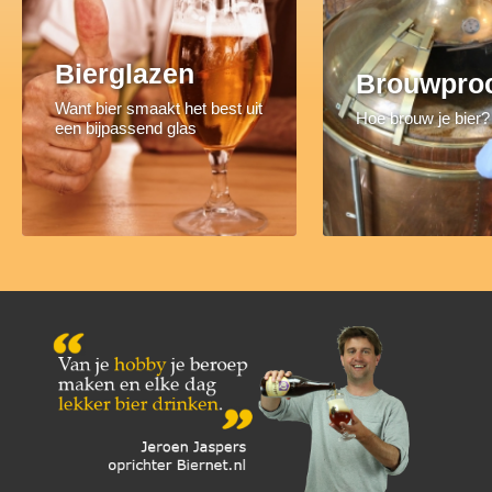
Bierglazen
Brouwpro
Want bier smaakt het best uit
Hoe brouw je bier?
een bijpassend glas