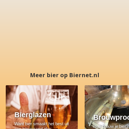
Meer bier op Biernet.nl
Bierglazen
Brouwpro
Want bier smaakt het best uit
Hoe brouw je bier?
een bijpassend glas