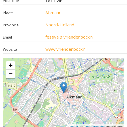
1811 GP
Postcode
Alkmaar
Plaats
Noord-Holland
Provincie
festival@vriendenbock.nl
Email
www.vriendenbock.nl
Website
+
−
Leaflet
| ©
OpenStreetMap
contributors