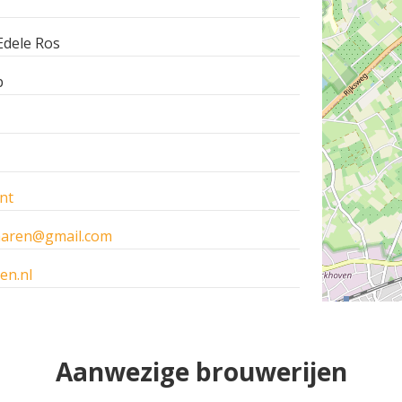
dele Ros
b
nt
haaren@gmail.com
en.nl
Aanwezige brouwerijen