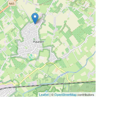
Leaflet
| ©
OpenStreetMap
contributors