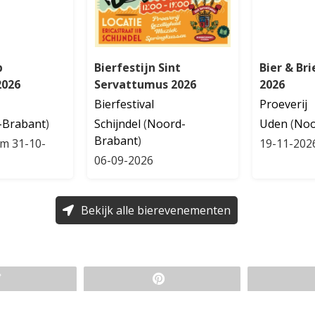
p
Bierfestijn Sint
Bier & Bri
2026
Servattumus 2026
2026
Bierfestival
Proeverij
-Brabant
)
Schijndel
(
Noord-
Uden
(
Noo
Brabant
)
/m 31-10-
19-11-202
06-09-2026
Bekijk alle bierevenementen