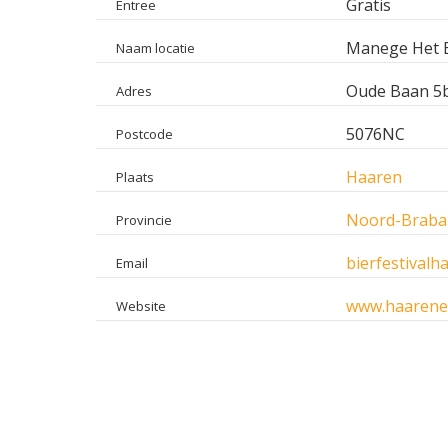
Gratis
Entree
Manege Het E
Naam locatie
Oude Baan 5
Adres
5076NC
Postcode
Haaren
Plaats
Noord-Braba
Provincie
bierfestival
Email
www.haarene
Website