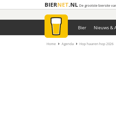
BIER
NET
.NL
De grootste biersite v
Bier
Nieuws & A
Home
Agenda
Hop haaren hop 2026