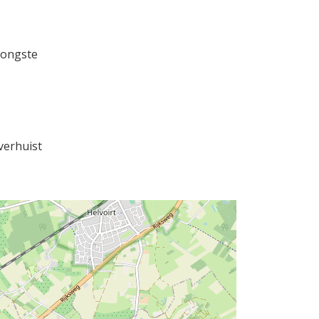
jongste
verhuist