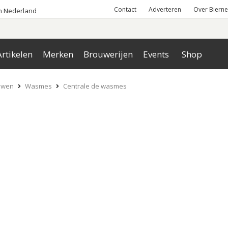
Contact
Adverteren
Over Bierne
an Nederland
rtikelen
Merken
Brouwerijen
Events
Shop
uwen
Wasmes
Centrale de wasmes