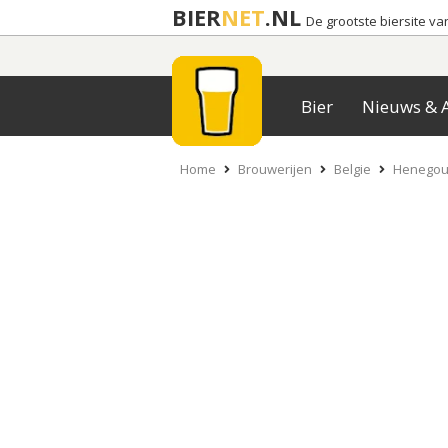
BIER
NET
.NL
De grootste biersite v
Bier
Nieuws & A
Home
Brouwerijen
Belgie
Henego