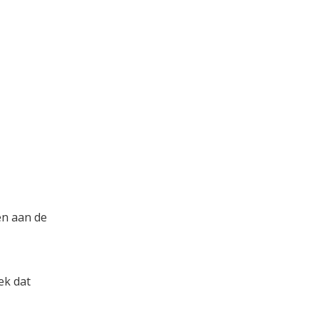
en aan de
ek dat