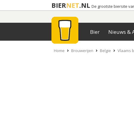
BIER
NET
.NL
De grootste biersite v
Bier
Nieuws & A
Home
Brouwerijen
Belgie
Vlaams b