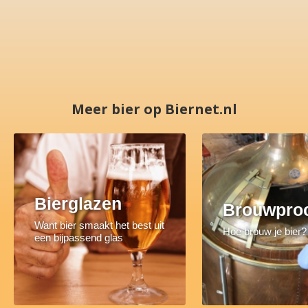
Meer bier op Biernet.nl
Bierglazen
Brouwpro
Want bier smaakt het best uit
Hoe brouw je bier?
een bijpassend glas