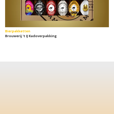
Bierpakketten
Brouwerij 't IJ Kadoverpakking