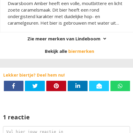
Dwarsboom Amber heeft een volle, moutbittere en licht
zoete caramelsmaak. Dit bier heeft een rond
ondergistend karakter met duidelijke hop- en
caramelgeuren. Het bier is gebrouwen met water uit
eigen bron, lichtmout, twee soorten donkermout en drie
verschillende soorten hop: Cascade, Spalter en
Zie meer merken van Lindeboom
Hallertauer Nordbrauer. Het bier is gebrouwen met
Lindeboom ondergist.
Bekijk alle
biermerken
Lekker biertje? Deel hem nu!
1 reactie