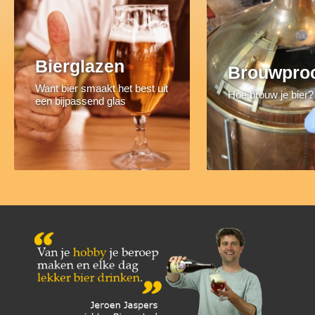
Bierglazen
Brouwpro
Want bier smaakt het best uit
Hoe brouw je bier?
een bijpassend glas