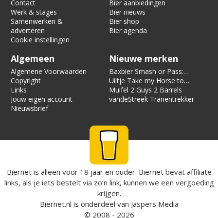
Contact
Bier aanbiedingen
Werk & stages
Bier nieuws
Samenwerken &
Bier shop
adverteren
Bier agenda
Cookie instellingen
Algemeen
Nieuwe merken
Algemene Voorwaarden
Baxbier Smash or Pass:
Copyright
Strata
Uiltje Take my Horse to
Links
the Hotel Room
Muifel 2 Guys 2 Barrels
Jouw eigen account
vandeStreek Tranentrekker
Nieuwsbrief
Biernet is alleen voor 18 jaar en ouder. Biernet bevat affiliate
links, als je iets bestelt via zo’n link, kunnen we een vergoeding
krijgen.
Biernet.nl
is onderdeel van
Jaspers Media
© 2008 - 2026