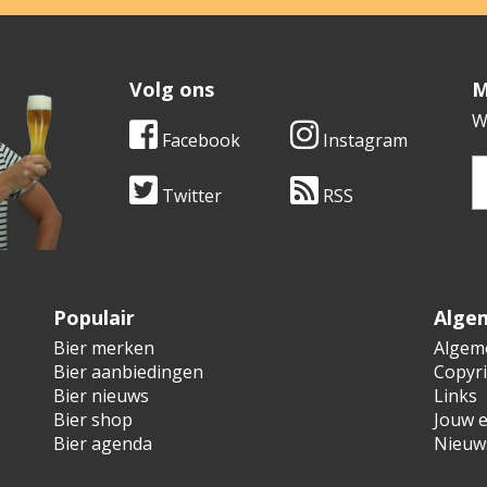
Volg ons
​
W
Facebook
Instagram
Twitter
RSS
V
Populair
Alge
Bier merken
Algem
Bier aanbiedingen
Copyr
Bier nieuws
Links
Bier shop
Jouw e
Bier agenda
Nieuw