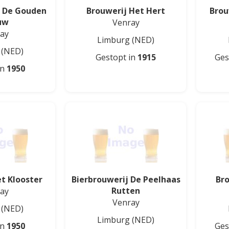
j De Gouden
Brouwerij Het Hert
Brou
uw
Venray
ay
Limburg
(NED)
(NED)
Gestopt in
1915
Ges
in
1950
t Klooster
Bierbrouwerij De Peelhaas
Br
Rutten
ay
Venray
(NED)
Limburg
(NED)
in
1950
Ges