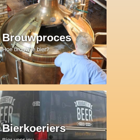
Brouwproces
Hoe brouw je bier?
Bierkoeriers
Bier voor jou