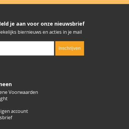
​​​​​​Meld je aan voor onze nieuwsbrief
ekelijks biernieuws en acties in je mail
erification code:
3709
meen
ene Voorwaarden
ight
igen account
sbrief