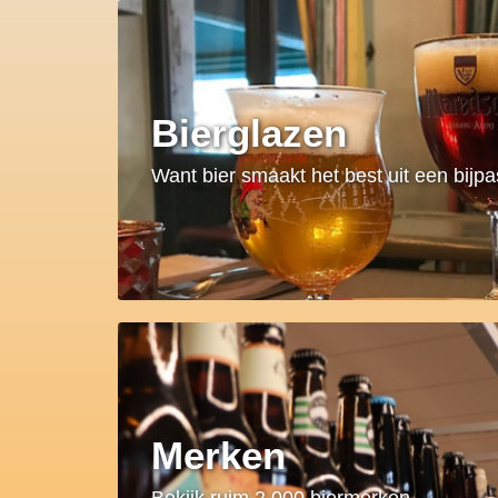
Bierglazen
Want bier smaakt het best uit een bijp
Merken
Bekijk ruim 2.000 biermerken