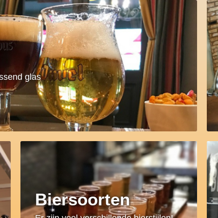
assend glas
Biersoorten
Er zijn veel verschillende bierstijlen!