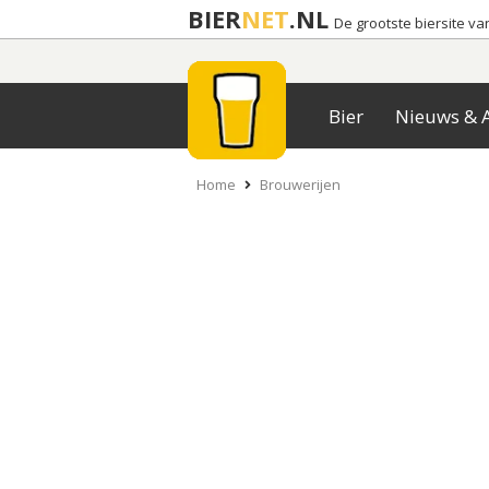
BIER
NET
.NL
De grootste biersite v
Bier
Nieuws & A
Home
Brouwerijen