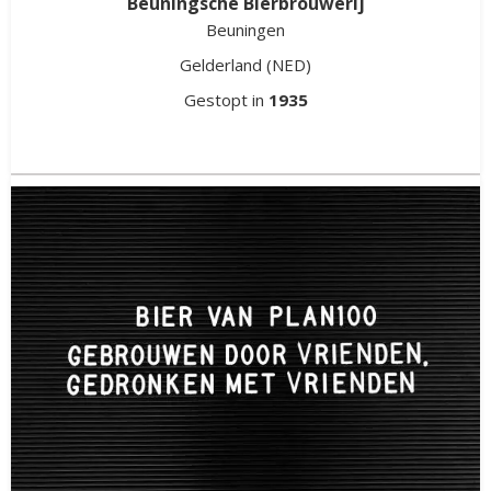
Beuningsche Bierbrouwerij
Beuningen
Gelderland
(NED)
Gestopt in
1935