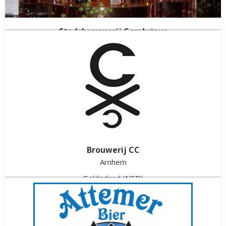
Stadsbrouwerij Cambrinus
Zutphen
Gelderland
(NED)
Gestopt in
2022
Brouwerij CC
Arnhem
Gelderland
(NED)
Gestopt in
2025