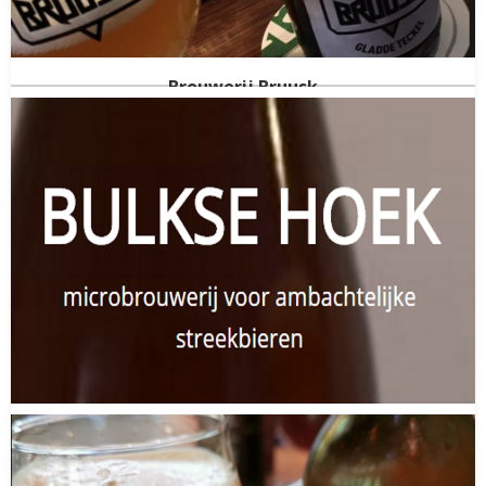
Gelderland
(NED)
Gestopt in
2019
Brouwerij Bruusk
Tiel
Gelderland
(NED)
Gestopt in
2020