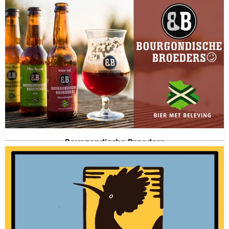
Gelderland
(NED)
Gestopt in
201
Bourgondische Broeders
Lichtenvoorde
Gelderland
(NED)
Gestopt in
2025