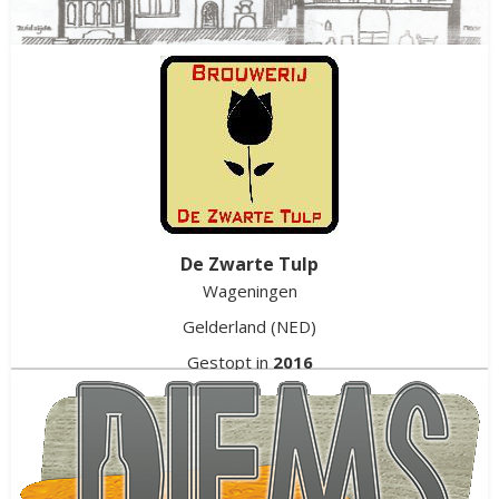
De Brouwerij
Ammerzoden
Gelderland
(NED)
Gestopt in
1900
De Zwarte Tulp
Wageningen
Gelderland
(NED)
Gestopt in
2016