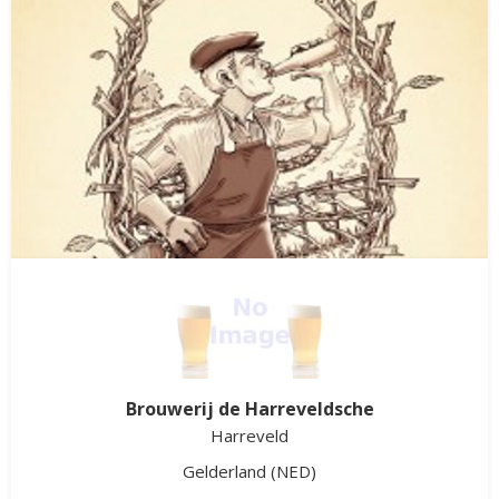
Brouwerij de Harreveldsche
Harreveld
Brouwerij Hagemeester
Gelderland
(NED)
Beek-Ubbergen