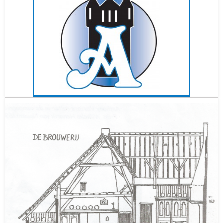
Daendels Bier
Hattem
Gelderland
(NED)
Gestopt in
2016