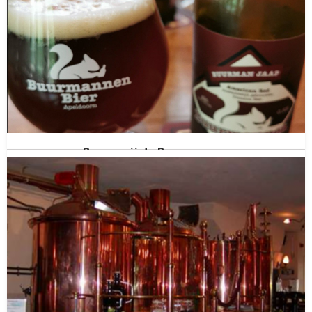
Brouwerij Bulkse Hoek
Kerkdriel
Gelderland
(NED)
Gestopt in
2020
Brouwerij de Buurmannen
Apeldoorn
Gelderland
(NED)
Gestopt in
2025