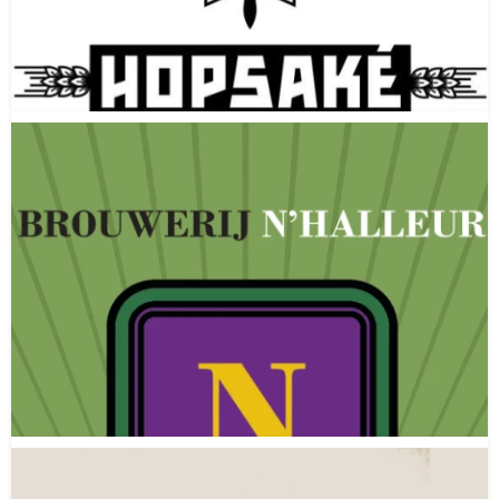
Brouwerij Hopsaké
Arnhem
Gelderland
(NED)
Gestopt in
2018