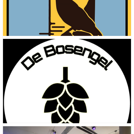
Brouwerij Brakkenstein
Nijmegen
Gelderland
(NED)
Gestopt in
Onbekend