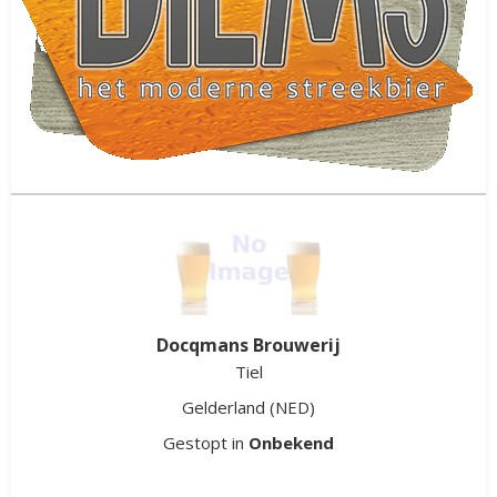
Diems
Didam
Gelderland
(NED)
Gestopt in
2015
Docqmans Brouwerij
Tiel
Gelderland
(NED)
Gestopt in
Onbekend