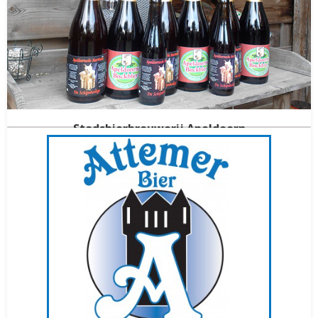
Stadsbierbrouwerij Apeldoorn
Apeldoorn
Gelderland
(NED)
Gestopt in
2018