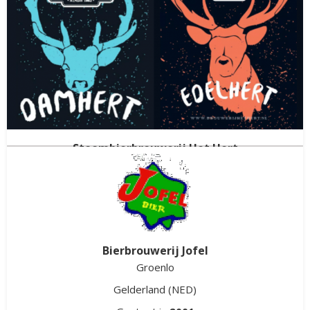
Gestopt in
2024
Stoombierbrouwerij Het Hert
Nijmegen
Gelderland
(NED)
Gestopt in
2019
Bierbrouwerij Jofel
Groenlo
Gelderland
(NED)