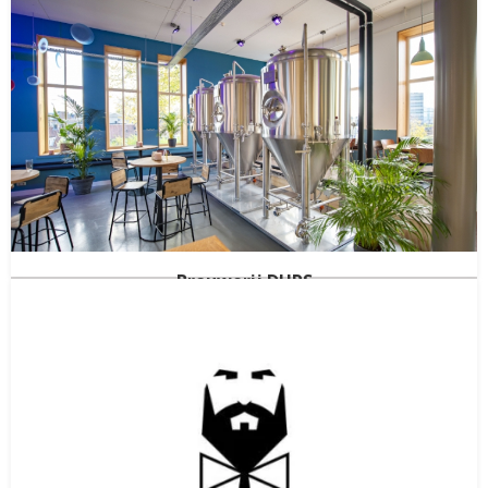
Brouwerij de BosEngel
Apeldoorn
Gelderland
(NED)
Gestopt in
2021
Brouwerij DURS
Arnhem
Gelderland
(NED)
Gestopt in
2024