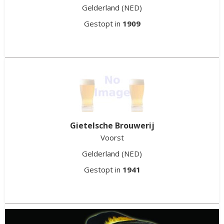
Gelderland
(NED)
Arnhem
Gestopt in
1909
Gelderland
(NED)
Gestopt in
2020
Gietelsche Brouwerij
Voorst
Gelderland
(NED)
Gestopt in
1941