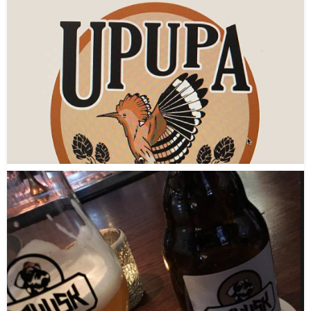
Brouwerij N'Halleur
Arnhem
Gelderland
(NED)
Gestopt in
2021
Brouwerij Upupa | Gelderland
Apeldoorn