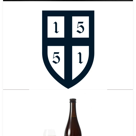
Brouwerij Bier van Plan100
Harderwijk
Gelderland
(NED)
Gestopt in
2021
Bierbrouwerij 1551
Scherpenzeel
Gelderland
(NED)
Gestopt in
2023