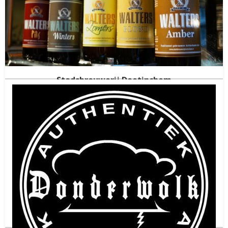
Stadsbrouwerij Doetinchem
Doetinchem
Gelderland
(NED)
Gestopt in
2022