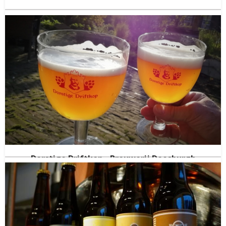
Dorstige Driftkop - Brouwerij Doesburgh
Doesburg
Gelderland
(NED)
Gestopt in
2025