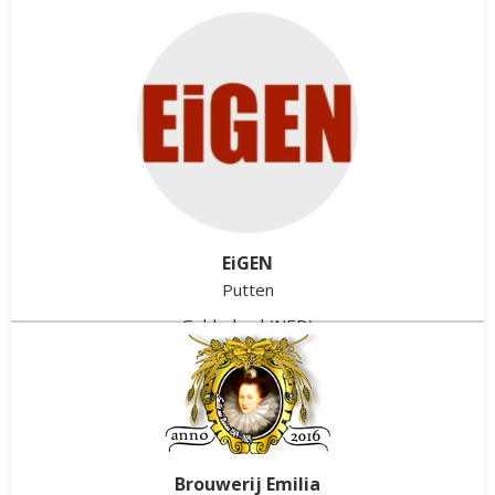
Brouwerij Donderwolk
Nijmegen
Gelderland
(NED)
Gestopt in
2019
EiGEN
Putten
Gelderland
(NED)
Gestopt in
2021
Brouwerij Emilia