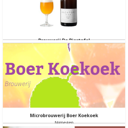
Brouwerij De Biertafel
Vorden
Gelderland
(NED)
Gestopt in
2025
Microbrouwerij Boer Koekoek
Nijmegen