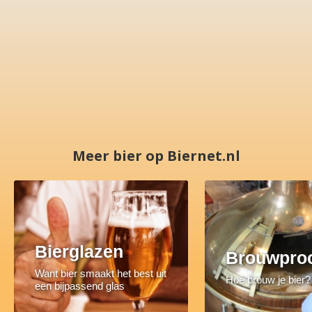
Meer bier op Biernet.nl
Bierglazen
Brouwpro
Want bier smaakt het best uit
Hoe brouw je bier?
een bijpassend glas