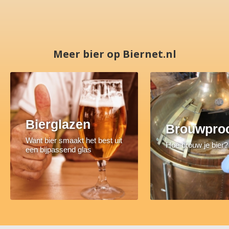
Meer bier op Biernet.nl
Bierglazen
Brouwpro
Want bier smaakt het best uit
Hoe brouw je bier?
een bijpassend glas