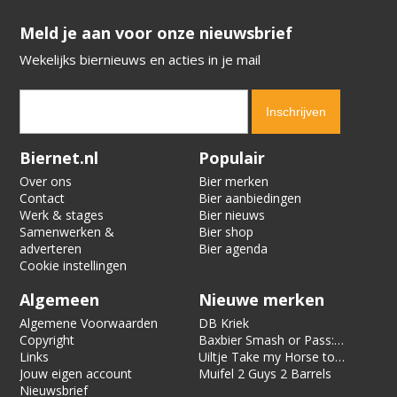
​​​​​​​Meld je aan voor onze nieuwsbrief
Wekelijks biernieuws en acties in je mail
Verification code:
3723
Biernet.nl
Populair
Over ons
Bier merken
Contact
Bier aanbiedingen
Werk & stages
Bier nieuws
Samenwerken &
Bier shop
adverteren
Bier agenda
Cookie instellingen
Algemeen
Nieuwe merken
Algemene Voorwaarden
DB Kriek
Copyright
Baxbier Smash or Pass:
Links
Strata
Uiltje Take my Horse to
Jouw eigen account
the Hotel Room
Muifel 2 Guys 2 Barrels
Nieuwsbrief