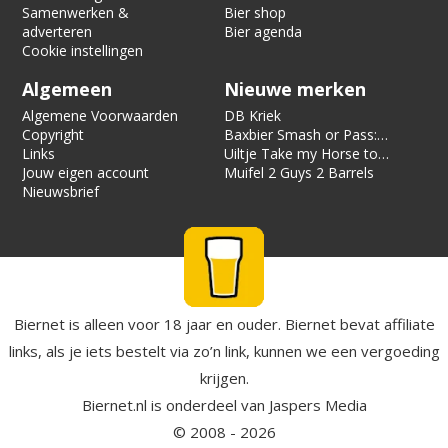
Samenwerken &
Bier shop
adverteren
Bier agenda
Cookie instellingen
Algemeen
Nieuwe merken
Algemene Voorwaarden
DB Kriek
Copyright
Baxbier Smash or Pass:
Links
Strata
Uiltje Take my Horse to
Jouw eigen account
the Hotel Room
Muifel 2 Guys 2 Barrels
Nieuwsbrief
Biernet is alleen voor 18 jaar en ouder. Biernet bevat affiliate
links, als je iets bestelt via zo’n link, kunnen we een vergoeding
krijgen.
Biernet.nl
is onderdeel van
Jaspers Media
© 2008 - 2026