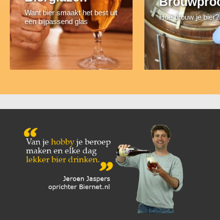
Brouwpro
Want bier smaakt het best uit
Hoe brouw je bier?
een bijpassend glas