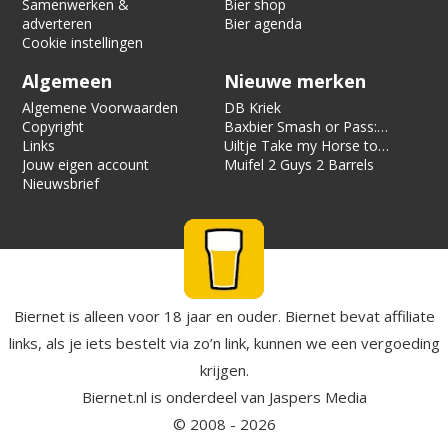
Samenwerken &
Bier shop
adverteren
Bier agenda
Cookie instellingen
Algemeen
Nieuwe merken
Algemene Voorwaarden
DB Kriek
Copyright
Baxbier Smash or Pass:
Links
Strata
Uiltje Take my Horse to
Jouw eigen account
the Hotel Room
Muifel 2 Guys 2 Barrels
Nieuwsbrief
Biernet is alleen voor 18 jaar en ouder. Biernet bevat affiliate
links, als je iets bestelt via zo’n link, kunnen we een vergoeding
krijgen.
Biernet.nl
is onderdeel van
Jaspers Media
© 2008 - 2026