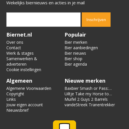
Wekelijks biernieuws en acties in je mail
Verification code:
1539
Biernet.nl
Populair
Over ons
Bier merken
Contact
Bier aanbiedingen
Werk & stages
Bier nieuws
Samenwerken &
Bier shop
adverteren
Bier agenda
Cookie instellingen
Algemeen
Nieuwe merken
Algemene Voorwaarden
Baxbier Smash or Pass:
Copyright
Strata
Uiltje Take my Horse to
Links
the Hotel Room
Muifel 2 Guys 2 Barrels
Jouw eigen account
vandeStreek Tranentrekker
Nieuwsbrief