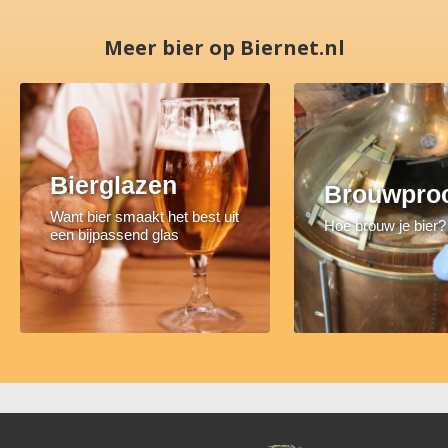
Meer bier op Biernet.nl
Bierglazen
Brouwpro
Want bier smaakt het best uit
Hoe brouw je bier?
een bijpassend glas