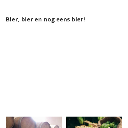
Bier, bier en nog eens bier!