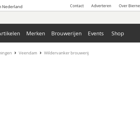
Contact
Adverteren
Over Bierne
an Nederland
rtikelen
Merken
Brouwerijen
Events
Shop
ningen
Veendam
Wildervanker brouwerij