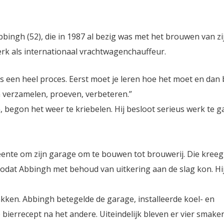
bingh (52), die in 1987 al bezig was met het brouwen van zi
werk als internationaal vrachtwagenchauffeur.
is een heel proces. Eerst moet je leren hoe het moet en dan 
n verzamelen, proeven, verbeteren.”
, begon het weer te kriebelen. Hij besloot serieus werk te 
nte om zijn garage om te bouwen tot brouwerij. Die kreeg 
at Abbingh met behoud van uitkering aan de slag kon. Hij
ken. Abbingh betegelde de garage, installeerde koel- en
bierrecept na het andere. Uiteindelijk bleven er vier smaken