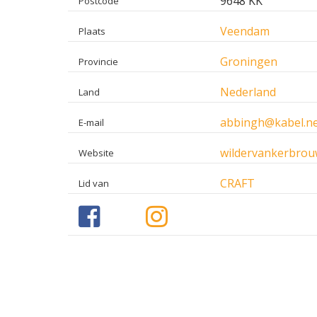
9648 KK
Postcode
Veendam
Plaats
Groningen
Provincie
Nederland
Land
abbingh@kabel.n
E-mail
wildervankerbrouw
Website
CRAFT
Lid van