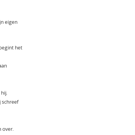
jn eigen
begint het
gaan
hij.
 schreef
 over.