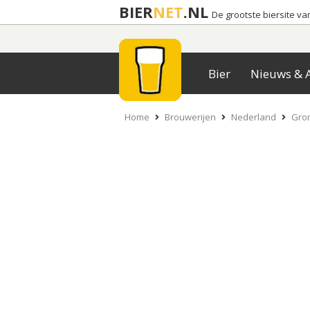
BIER
NET
.NL
De grootste biersite v
Bier
Nieuws & A
Home
Brouwerijen
Nederland
Gro