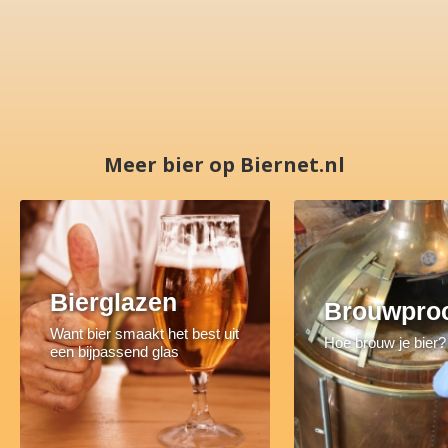
Meer bier op Biernet.nl
Bierglazen
Brouwpro
Want bier smaakt het best uit
Hoe brouw je bier?
een bijpassend glas