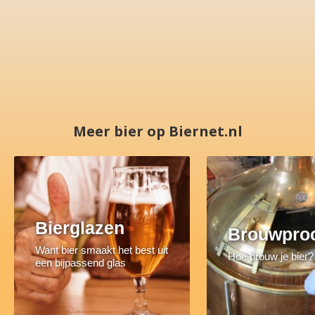
Meer bier op Biernet.nl
Bierglazen
Brouwpro
Want bier smaakt het best uit
Hoe brouw je bier?
een bijpassend glas