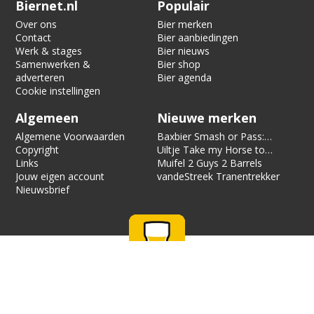
Verification code:
8446
Biernet.nl
Populair
Over ons
Bier merken
Contact
Bier aanbiedingen
Werk & stages
Bier nieuws
Samenwerken &
Bier shop
adverteren
Bier agenda
Cookie instellingen
Algemeen
Nieuwe merken
Algemene Voorwaarden
Baxbier Smash or Pass:
Copyright
Strata
Uiltje Take my Horse to
Links
the Hotel Room
Muifel 2 Guys 2 Barrels
Jouw eigen account
vandeStreek Tranentrekker
Nieuwsbrief
Biernet is alleen voor 18 jaar en ouder. Biernet bevat affiliate
links, als je iets bestelt via zo’n link, kunnen we een vergoeding