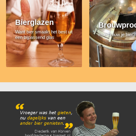
Bierglazen
Brouwpro
Want bier smaakt het best uit
Hoe brouw je bier?
een bijpassend glas