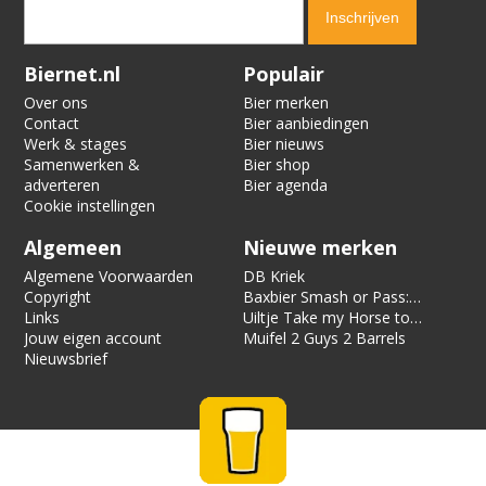
Verification code:
2907
Biernet.nl
Populair
Over ons
Bier merken
Contact
Bier aanbiedingen
Werk & stages
Bier nieuws
Samenwerken &
Bier shop
adverteren
Bier agenda
Cookie instellingen
Algemeen
Nieuwe merken
Algemene Voorwaarden
DB Kriek
Copyright
Baxbier Smash or Pass:
Links
Strata
Uiltje Take my Horse to
Jouw eigen account
the Hotel Room
Muifel 2 Guys 2 Barrels
Nieuwsbrief