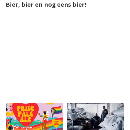
Bier, bier en nog eens bier!