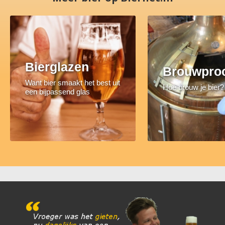
Bierglazen
Brouwpro
Want bier smaakt het best uit
Hoe brouw je bier?
een bijpassend glas