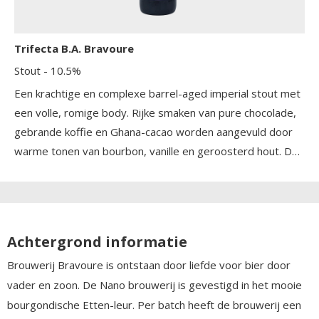
Trifecta B.A. Bravoure
Stout
- 10.5%
Een krachtige en complexe barrel-aged imperial stout met
een volle, romige body. Rijke smaken van pure chocolade,
gebrande koffie en Ghana-cacao worden aangevuld door
warme tonen van bourbon, vanille en geroosterd hout. De
afdronk is intens, zacht en licht verwarmend, met een
mooie balans tussen zoetigheid, gebrande bitterheid en
vatrijping.
Achtergrond informatie
Brouwerij Bravoure is ontstaan door liefde voor bier door
vader en zoon. De Nano brouwerij is gevestigd in het mooie
bourgondische Etten-leur. Per batch heeft de brouwerij een