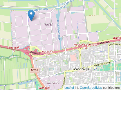
Leaflet
| ©
OpenStreetMap
contributors