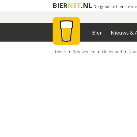
BIER
NET
.NL
De grootste biersite v
Bier
Nieuws & A
Home
Brouwerijen
Nederland
Noo