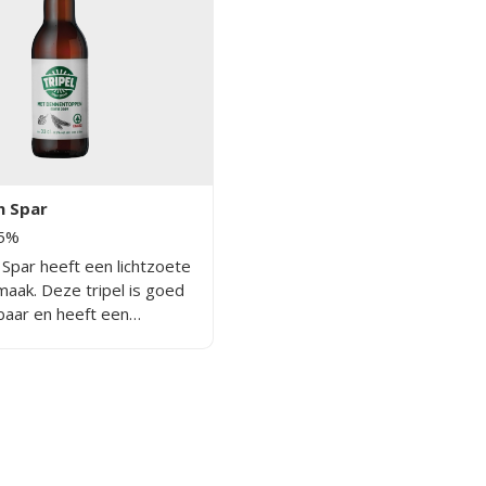
n Spar
.5%
 Spar heeft een lichtzoete
maak. Deze tripel is goed
baar en heeft een
rcentage van 8,5%.