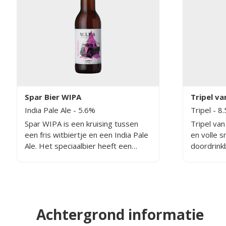
Spar Bier WIPA
Tripel va
India Pale Ale
- 5.6%
Tripel
- 8
Spar WIPA is een kruising tussen
Tripel van
een fris witbiertje en een India Pale
en volle s
Ale. Het speciaalbier heeft een
doordrink
frisse hoppige smaak met de geur
alcoholpe
van dennentoppen. Het bier
bevat5,6% alcohol.
Achtergrond informatie