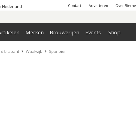
Contact
Adverteren
Over Bierne
an Nederland
rtikelen
Merken
Brouwerijen
Events
Shop
rd brabant
Waalwijk
Spar bier