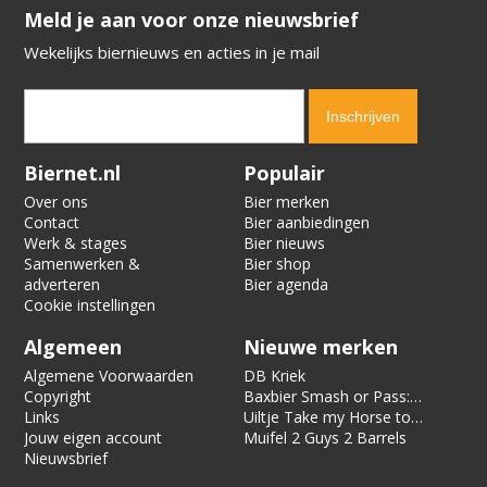
​​​​​​​Meld je aan voor onze nieuwsbrief
Wekelijks biernieuws en acties in je mail
Verification code:
7385
Biernet.nl
Populair
Over ons
Bier merken
Contact
Bier aanbiedingen
Werk & stages
Bier nieuws
Samenwerken &
Bier shop
adverteren
Bier agenda
Cookie instellingen
Algemeen
Nieuwe merken
Algemene Voorwaarden
DB Kriek
Copyright
Baxbier Smash or Pass:
Links
Strata
Uiltje Take my Horse to
Jouw eigen account
the Hotel Room
Muifel 2 Guys 2 Barrels
Nieuwsbrief