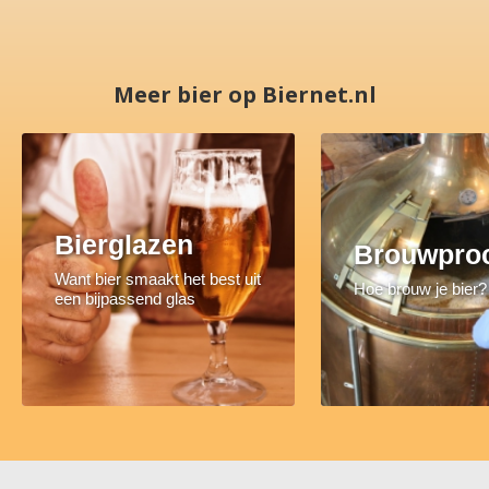
Meer bier op Biernet.nl
Bierglazen
Brouwpro
Want bier smaakt het best uit
Hoe brouw je bier?
een bijpassend glas